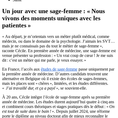
Un jour avec une sage-femme : « Nous
vivons des moments uniques avec les
patientes »
« Au départ, je m’orientais vers un métier plutôt médical, comme
médecin, ou dans le domaine de la psychologie. J’aimais les SVT…
mais je ne connaissais pas du tout le métier de sage-femme »,
raconte Cécile. En première année de médecine, une sage-femme est
venue présenter sa profession : « Un vrai coup de cœur ! Je me suis
dit : c’est un métier qui me parle, je veux essayer. »
En France, l’accès aux
études de sage-femme
passe uniquement par
la première année de médecine. D’autres candidats trouvent une
alternative en Belgique où il existe des écoles de
sages-femmes
,
mais les places sont «
chères
», limitées, et les études différentes.
«
J’ai
travaillé dur, et ça a payé
», se souvient-elle.
À 20 ans, Cécile intègre l’école de sage-femme après sa première
année de médecine. Les études durent aujourd’hui
quatre
à
cinq
ans
et combinent cours théoriques et stages pratiques dès le début
: «
On
est tout de suite dans le bain
!
». Depuis juillet 2024, une réforme
porte le diplôme au niveau doctorat afin de mieux reconnaître le