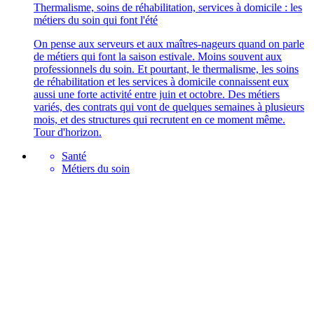
Thermalisme, soins de réhabilitation, services à domicile : les
métiers du soin qui font l'été
On pense aux serveurs et aux maîtres-nageurs quand on parle
de métiers qui font la saison estivale. Moins souvent aux
professionnels du soin. Et pourtant, le thermalisme, les soins
de réhabilitation et les services à domicile connaissent eux
aussi une forte activité entre juin et octobre. Des métiers
variés, des contrats qui vont de quelques semaines à plusieurs
mois, et des structures qui recrutent en ce moment même.
Tour d'horizon.
Santé
Métiers du soin