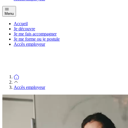
Menu
Accueil
Je découvre
Je me fais accompagner
Je me forme ou je postule
Accès employeur
Accès employeur