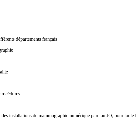
ifférents départements français
graphie
alité
 procédures
té des installations de mammographie numérique paru au JO, pour toute l