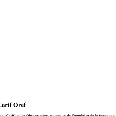
Carif Oref
n (Carif) et les Observatoires régionaux de l’emploi et de la formation (